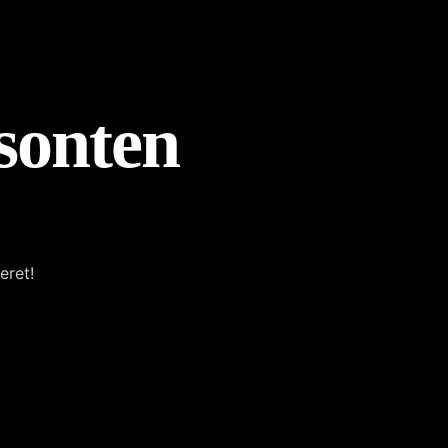
isonten
eret!