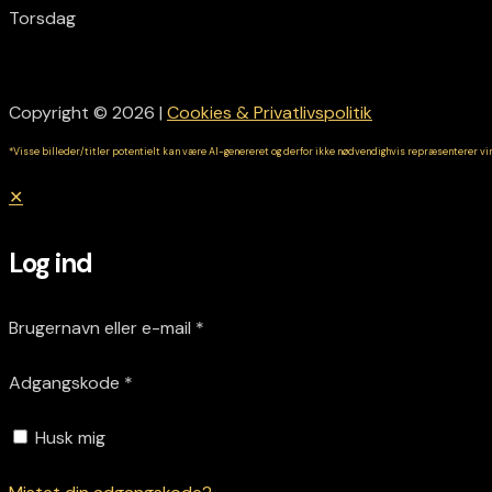
Torsdag
Copyright © 2026 |
Cookies & Privatlivspolitik
*Visse billeder/titler potentielt kan være AI-genereret og derfor ikke nødvendighvis repræsenterer vi
✕
Log ind
Brugernavn eller e-mail
*
Adgangskode
*
Husk mig