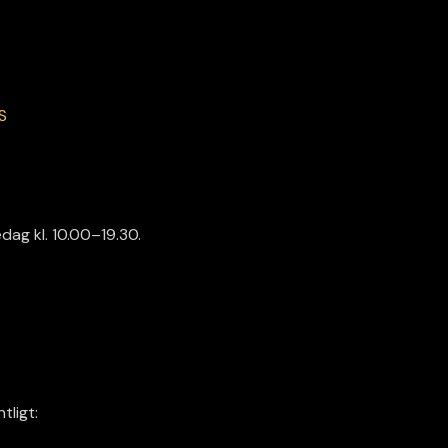
S
edag kl. 10.00–19.30.
tligt: