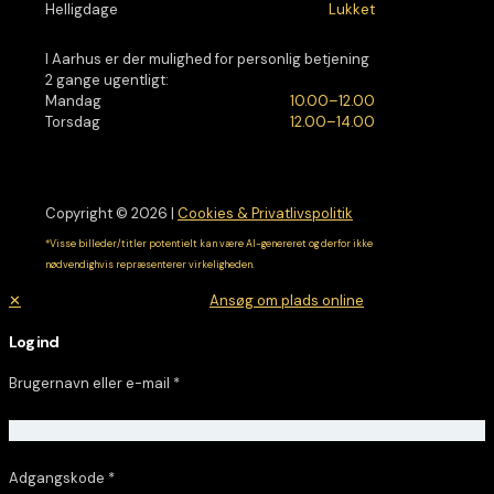
Helligdage
Lukket
I Aarhus er der mulighed for personlig betjening
2 gange ugentligt:
Mandag
10.00–12.00
Torsdag
12.00–14.00
Copyright © 2026 |
Cookies & Privatlivspolitik
*Visse billeder/titler potentielt kan være AI-genereret og derfor ikke
nødvendighvis repræsenterer virkeligheden.
✕
Ansøg om plads online
Log ind
Brugernavn eller e-mail
*
Adgangskode
*