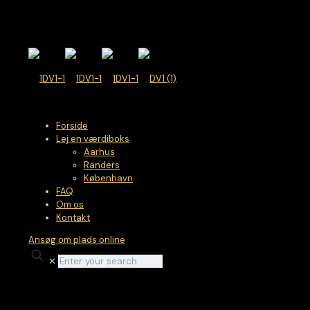
🤖
Supportlinje
Forside
Lej en værdiboks
Aarhus
Randers
København
FAQ
Om os
Kontakt
Ansøg om plads online
✕